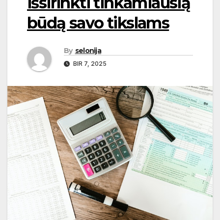
išsirinkti tinkamiausią
būdą savo tikslams
By
selonija
BIR 7, 2025