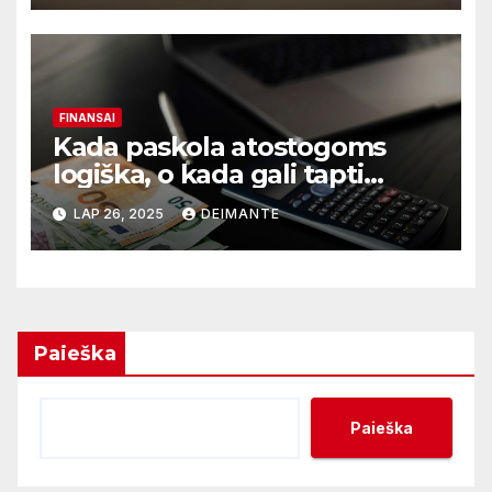
FINANSAI
Kada paskola atostogoms
logiška, o kada gali tapti
finansine našta?
LAP 26, 2025
DEIMANTE
Paieška
Paieška