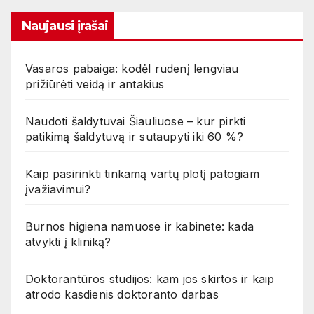
Naujausi įrašai
Vasaros pabaiga: kodėl rudenį lengviau
prižiūrėti veidą ir antakius
Naudoti šaldytuvai Šiauliuose – kur pirkti
patikimą šaldytuvą ir sutaupyti iki 60 %?
Kaip pasirinkti tinkamą vartų plotį patogiam
įvažiavimui?
Burnos higiena namuose ir kabinete: kada
atvykti į kliniką?
Doktorantūros studijos: kam jos skirtos ir kaip
atrodo kasdienis doktoranto darbas