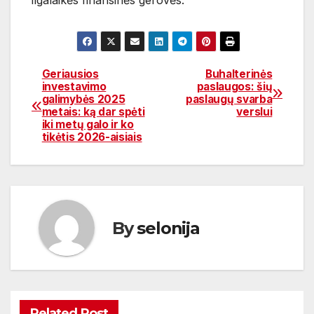
ilgalaikės finansinės gerovės.
Geriausios
Buhalterinės
Navigacija
investavimo
paslaugos: šių
galimybės 2025
paslaugų svarba
tarp
metais: ką dar spėti
verslui
iki metų galo ir ko
įrašų
tikėtis 2026-aisiais
By
selonija
Related Post