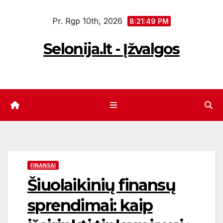
Eiti
Pr. Rgp 10th, 2026
prie
8:21:50 PM
turinio
Selonija.lt - Įžvalgos
FINANSAI
Šiuolaikinių finansų
sprendimai: kaip