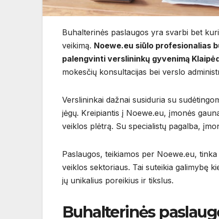
Buhalterinės paslaugos yra svarbi bet kurio
veikimą.
Noewe.eu siūlo profesionalias bu
palengvinti verslininkų gyvenimą Klaipėdo
mokesčių konsultacijas bei verslo adminis
Verslininkai dažnai susiduria su sudėtingomi
jėgų. Kreipiantis į Noewe.eu, įmonės gauna
veiklos plėtrą. Su specialistų pagalba, įmonė
Paslaugos, teikiamos per Noewe.eu, tinka
veiklos sektoriaus. Tai suteikia galimybę ki
jų unikalius poreikius ir tikslus.
Buhalterinės paslaug