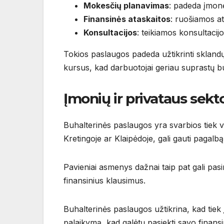
Mokesčių planavimas
: padeda įmon
Finansinės ataskaitos
: ruošiamos at
Konsultacijos
: teikiamos konsultacijos
Tokios paslaugos padeda užtikrinti sklandų
kursus, kad darbuotojai geriau suprastų bu
Įmonių ir privataus sek
Buhalterinės paslaugos yra svarbios tiek ve
Kretingoje ar Klaipėdoje, gali gauti pagalbą
Pavieniai asmenys dažnai taip pat gali pasi
finansinius klausimus.
Buhalterinės paslaugos užtikrina, kad tiek 
palaikymą, kad galėtų pasiekti savo finansin