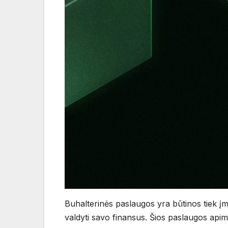
Buhalterinės paslaugos yra būtinos tiek į
valdyti savo finansus. Šios paslaugos apima į