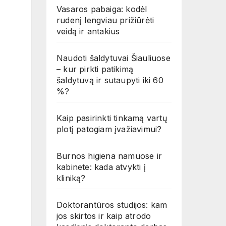
Vasaros pabaiga: kodėl
rudenį lengviau prižiūrėti
veidą ir antakius
Naudoti šaldytuvai Šiauliuose
– kur pirkti patikimą
šaldytuvą ir sutaupyti iki 60
%?
Kaip pasirinkti tinkamą vartų
plotį patogiam įvažiavimui?
Burnos higiena namuose ir
kabinete: kada atvykti į
kliniką?
Doktorantūros studijos: kam
jos skirtos ir kaip atrodo