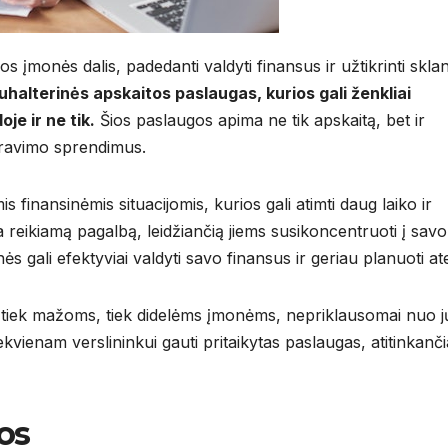
s įmonės dalis, padedanti valdyti finansus ir užtikrinti skla
halterinės apskaitos paslaugas, kurios gali ženkliai
je ir ne tik.
Šios paslaugos apima ne tik apskaitą, bet ir
travimo sprendimus.
s finansinėmis situacijomis, kurios gali atimti daug laiko ir
 reikiamą pagalbą, leidžiančią jiems susikoncentruoti į savo
s gali efektyviai valdyti savo finansus ir geriau planuoti atei
 tiek mažoms, tiek didelėms įmonėms, nepriklausomai nuo j
ekvienam verslininkui gauti pritaikytas paslaugas, atitinkanč
os