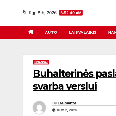
Eiti
prie
Št. Rgp 8th, 2026
6:52:50 AM
turinio
AUTO
LAISVALAIKIS
NA
FINANSAI
Buhalterinės pasl
svarba verslui
By
Deimante
KOV 2, 2025