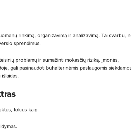
uomenų rinkimą, organizavimą ir analizavimą. Tai svarbu, n
 verslo sprendimus.
 teisinių problemų ir sumažinti mokesčių riziką. Įmonės,
oje, gali pasinaudoti buhalterinėmis paslaugomis siekdamo
išlaidas.
tras
ktus, tokius kaip:
valdymas.