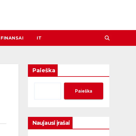
FINANSAI
IT
Paieška
Paieška
Naujausi įrašai