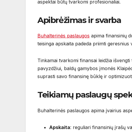
aspektai būtų tvarkomi profesionaliai.
Apibrėžimas ir svarba
Buhalterinės paslaugos
apima finansinių d
teisinga apskaita padeda priimti geresnius
Tinkamai tvarkomi finansai leidžia išvengti
pavyzdžiui, baldų gamybos įmonės Klaipėd
suprasti savo finansinę būklę ir optimizuoti 
Teikiamų paslaugų spek
Buhalterinės paslaugos apima įvairius aspe
Apskaita
: reguliari finansinių įrašų 