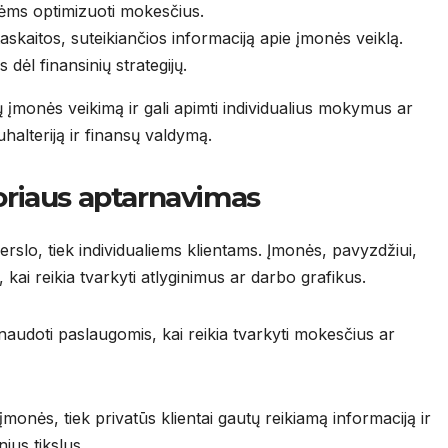
ėms optimizuoti mokesčius.
askaitos, suteikiančios informaciją apie įmonės veiklą.
 dėl finansinių strategijų.
 įmonės veikimą ir gali apimti individualius mokymus ar
halteriją ir finansų valdymą.
toriaus aptarnavimas
rslo, tiek individualiems klientams. Įmonės, pavyzdžiui,
, kai reikia tvarkyti atlyginimus ar darbo grafikus.
naudoti paslaugomis, kai reikia tvarkyti mokesčius ar
įmonės, tiek privatūs klientai gautų reikiamą informaciją ir
ius tikslus.