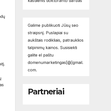
kasdienis doktoranto darbas
ndų
Galime publikuoti Jūsų seo
straipsnį. Puslapiai su
aukštais rodikliais, patrauklios
talpinimų kainos. Susisiekti
galite el paštu
domenumarketingas[@]gmail.
tį.
com.
ų
ias
Partneriai