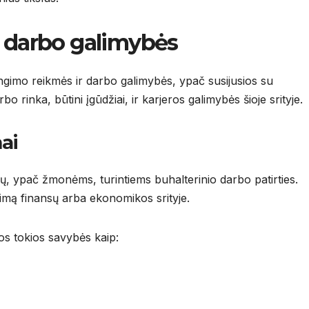
r darbo galimybės
ngimo reikmės ir darbo galimybės, ypač susijusios su
 rinka, būtini įgūdžiai, ir karjeros galimybės šioje srityje.
ai
ų, ypač žmonėms, turintiems buhalterinio darbo patirties.
nimą finansų arba ekonomikos srityje.
s tokios savybės kaip: