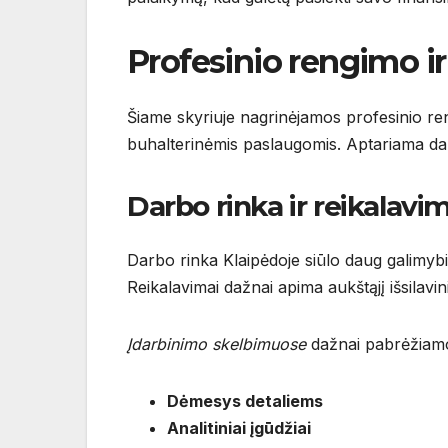
Profesinio rengimo i
Šiame skyriuje nagrinėjamos profesinio re
buhalterinėmis paslaugomis. Aptariama darbo
Darbo rinka ir reikalavim
Darbo rinka Klaipėdoje siūlo daug galimybi
Reikalavimai dažnai apima aukštąjį išsilavi
Įdarbinimo skelbimuose
dažnai pabrėžiamo
Dėmesys detaliems
Analitiniai įgūdžiai