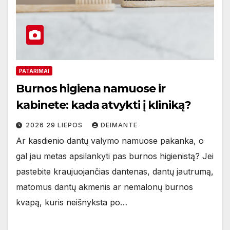
PATARIMAI
Burnos higiena namuose ir
kabinete: kada atvykti į kliniką?
2026 29 LIEPOS
DEIMANTE
Ar kasdienio dantų valymo namuose pakanka, o
gal jau metas apsilankyti pas burnos higienistą? Jei
pastebite kraujuojančias dantenas, dantų jautrumą,
matomus dantų akmenis ar nemalonų burnos
kvapą, kuris neišnyksta po…