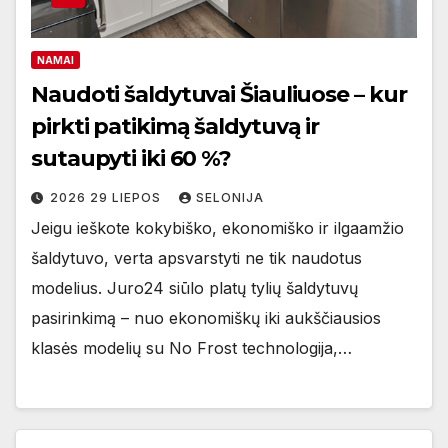
NAMAI
Naudoti šaldytuvai Šiauliuose – kur
pirkti patikimą šaldytuvą ir
sutaupyti iki 60 %?
2026 29 LIEPOS
SELONIJA
Jeigu ieškote kokybiško, ekonomiško ir ilgaamžio
šaldytuvo, verta apsvarstyti ne tik naudotus
modelius. Juro24 siūlo platų tylių šaldytuvų
pasirinkimą – nuo ekonomiškų iki aukščiausios
klasės modelių su No Frost technologija,…