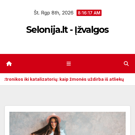
Eiti
Št. Rgp 8th, 2026
prie
8:16:18 AM
turinio
Selonija.lt - Įžvalgos
 katalizatorių: kaip žmonės uždirba iš atliekų
Automobilio 