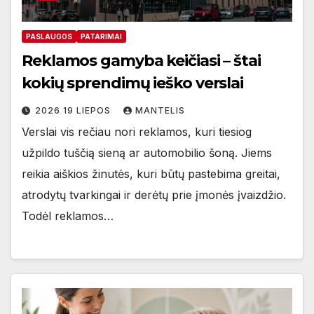
PASLAUGOS
PATARIMAI
Reklamos gamyba keičiasi – štai
kokių sprendimų ieško verslai
2026 19 LIEPOS
MANTELIS
Verslai vis rečiau nori reklamos, kuri tiesiog
užpildo tuščią sieną ar automobilio šoną. Jiems
reikia aiškios žinutės, kuri būtų pastebima greitai,
atrodytų tvarkingai ir derėtų prie įmonės įvaizdžio.
Todėl reklamos…