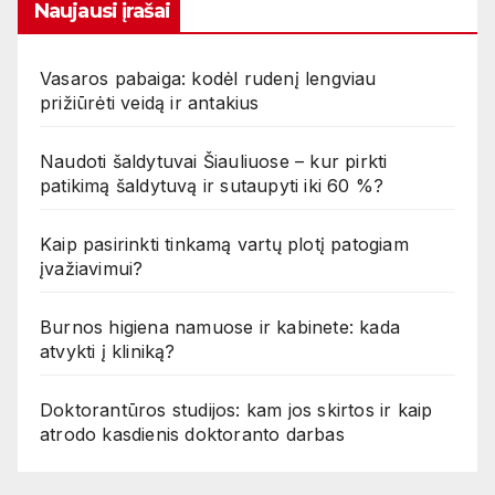
Naujausi įrašai
Vasaros pabaiga: kodėl rudenį lengviau
prižiūrėti veidą ir antakius
Naudoti šaldytuvai Šiauliuose – kur pirkti
patikimą šaldytuvą ir sutaupyti iki 60 %?
Kaip pasirinkti tinkamą vartų plotį patogiam
įvažiavimui?
Burnos higiena namuose ir kabinete: kada
atvykti į kliniką?
Doktorantūros studijos: kam jos skirtos ir kaip
atrodo kasdienis doktoranto darbas