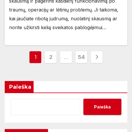
skausmą ir pagerinti kasdienį funkcionavimą po
traumų, operacijų ar lėtinių problemų. Ji taikoma,
kai jaučiate ribotą judrumą, nuolatinį skausmą ar
norite užkirsti kelią sveikatos pablogėjimui…
Įrašų
1
2
…
54
puslapiavimas
Paieška
Paieška