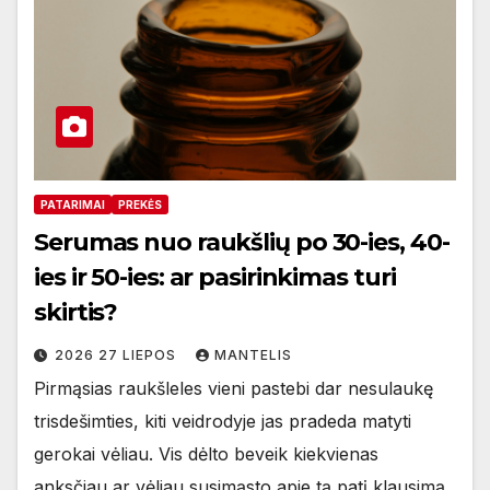
PATARIMAI
PREKĖS
Serumas nuo raukšlių po 30-ies, 40-
ies ir 50-ies: ar pasirinkimas turi
skirtis?
2026 27 LIEPOS
MANTELIS
Pirmąsias raukšleles vieni pastebi dar nesulaukę
trisdešimties, kiti veidrodyje jas pradeda matyti
gerokai vėliau. Vis dėlto beveik kiekvienas
anksčiau ar vėliau susimąsto apie tą patį klausimą