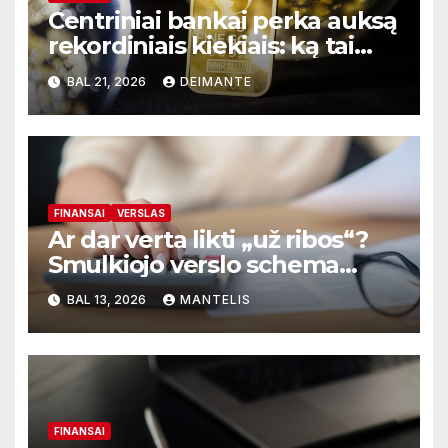
Centriniai bankai perka auksą
rekordiniais kiekiais: ką tai
reiškia rinkai ir paprastiems
BAL 21, 2026
DEIMANTE
žmonėms
FINANSAI
VERSLAS
Ar dar verta likti „už ribos“?
Smulkiojo verslo schema
2026-aisiais žaidžia naujomis
BAL 13, 2026
MANTELIS
taisyklėmis
FINANSAI