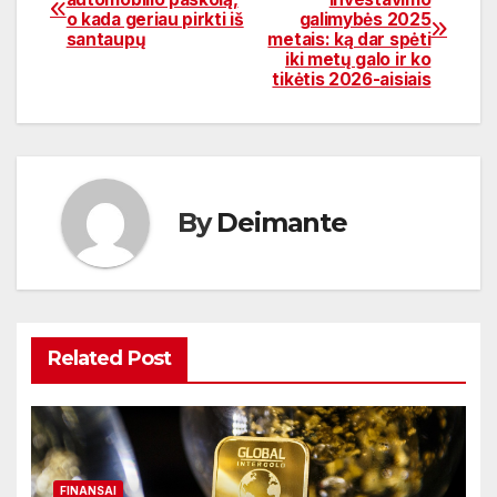
o kada geriau pirkti iš
galimybės 2025
tarp
santaupų
metais: ką dar spėti
iki metų galo ir ko
įrašų
tikėtis 2026-aisiais
By
Deimante
Related Post
FINANSAI