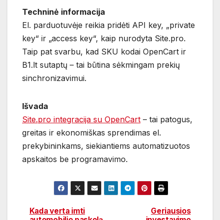
Techninė informacija
El. parduotuvėje reikia pridėti API key, „private
key“ ir „access key“, kaip nurodyta Site.pro.
Taip pat svarbu, kad SKU kodai OpenCart ir
B1.lt sutaptų – tai būtina sėkmingam prekių
sinchronizavimui.
Išvada
Site.pro integracija su OpenCart
– tai patogus,
greitas ir ekonomiškas sprendimas el.
prekybininkams, siekiantiems automatizuotos
apskaitos be programavimo.
Kada verta imti
Geriausios
Navigacija
automobilio paskolą,
investavimo