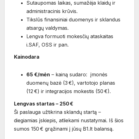
Sutaupomas laikas, sumažėja klaidų ir
administracinis krūvis.
Tikslūs finansiniai duomenys ir sklandus
atsargų valdymas.
Lengva formuoti mokesčių ataskaitas
i.SAF, OSS ir pan.
Kainodara
65 €/mėn
– kainą sudaro: įmonės
duomenų bazė (3 €), vartotojo planas
(12 €) ir integracijos mokestis (50 €).
Lengvas startas – 250 €
Ši paslauga užtikrina sklandų startą –
diegiamias įskiepis, atliekami nustatymai. Iš šios
sumos 150 € grąžinami į jūsų B1.lt balansą.