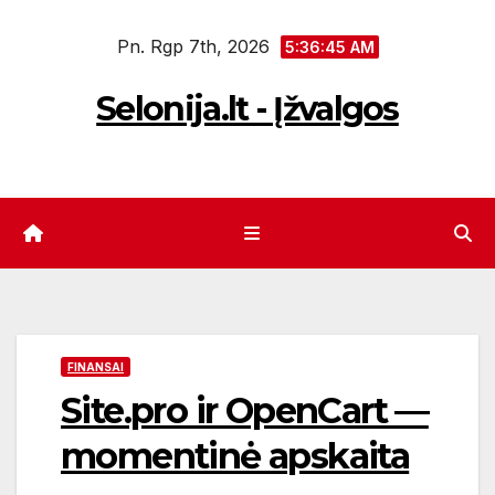
Eiti
Pn. Rgp 7th, 2026
prie
5:36:46 AM
turinio
Selonija.lt - Įžvalgos
FINANSAI
Site.pro ir OpenCart —
momentinė apskaita