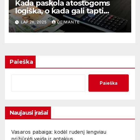
Kada paskola atostogoms
logiška, o kada gali tapti
finansine našta?
LAP 26, 2025
DEIMANTE
Paieška
Paieška
Naujausi įrašai
Vasaros pabaiga: kodėl rudenį lengviau
prižiūrėti veidą ir antakius