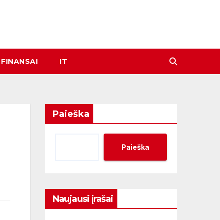
FINANSAI
IT
Paieška
Paieška
Naujausi įrašai