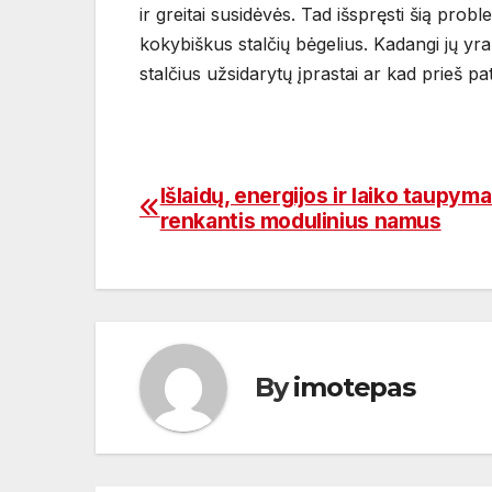
ir greitai susidėvės. Tad išspręsti šią proble
kokybiškus stalčių bėgelius. Kadangi jų yra į
stalčius užsidarytų įprastai ar kad prieš 
Išlaidų, energijos ir laiko taupym
Navigacija
renkantis modulinius namus
tarp
įrašų
By
imotepas