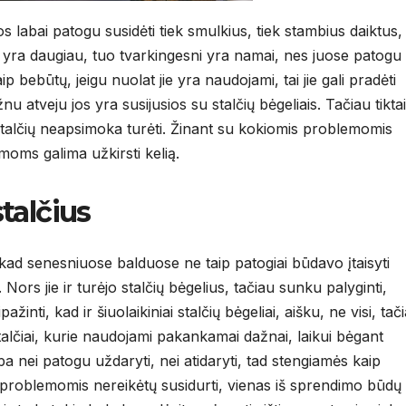
s labai patogu susidėti tiek smulkius, tiek stambius daiktus,
ų yra daugiau, tuo tvarkingesni yra namai, nes juose patogu
ip bebūtų, jeigu nuolat jie yra naudojami, tai jie gali pradėti
nu atveju jos yra susijusios su stalčių bėgeliais. Tačiau tiktai
stalčių neapsimoka turėti. Žinant su kokiomis problemomis
emoms galima užkirsti kelią.
talčius
 kad senesniuose balduose ne taip patogiai būdavo įtaisyti
. Nors jie ir turėjo stalčių bėgelius, tačiau sunku palyginti,
ažinti, kad ir šiuolaikiniai stalčių bėgeliai, aišku, ne visi, tač
stalčiai, kurie naudojami pakankamai dažnai, laikui bėgant
 nei patogu uždaryti, nei atidaryti, tad stengiamės kaip
 problemomis nereikėtų susidurti, vienas iš sprendimo būdų