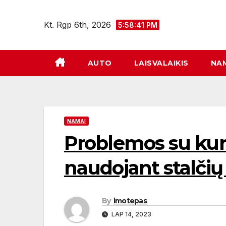
Eiti
prie
Kt. Rgp 6th, 2026
5:58:42 PM
turinio
AUTO
LAISVALAIKIS
NA
NAMAI
Problemos su kur
naudojant stalčių
By
imotepas
LAP 14, 2023