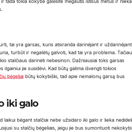
s ir tada tokia kokybe galėsite mėgautis ištisus metus ir niek
s.
ti, tai yra garsas, kuris atsiranda darinėjant ir uždarinėjant
uria, turbūt ir negalėtų galvoti, kad tai yra problema. Tačiau
tokio stalčiaus darinėti nebesinori. Dažniausiai toks garsas
 ilgainiui jie susidėvi. Kad būtų galima išvengti tokios
čių bėgeliai
būtų kokybiški, tad apie nemalonų garsą bus
 iki galo
laikui bėgant stalčiai nebe užsidaro iki galo ir lieka nedidel
susijusi su stalčių bėgeliais, jeigu jie bus sumontuoti nekokybi