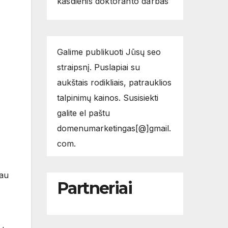
kasdienis doktoranto darbas
Galime publikuoti Jūsų seo
straipsnį. Puslapiai su
aukštais rodikliais, patrauklios
talpinimų kainos. Susisiekti
galite el paštu
domenumarketingas[@]gmail.
com.
iau
Partneriai