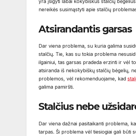
yra įsigyti labai kokybiškus stalčių bėgeliu
nereikės susimąstyti apie stalčių problema
Atsirandantis garsas
Dar viena problema, su kuria galima susidur
stalčių. Tie, kas su tokia problema nesusid
ilgainiui, tas garsas pradeda erzinti ir vėl 
atsiranda iš nekokybiškų stalčių bėgelių, nes
problemos, vėl rekomenduojame, kad
stal
galima pamiršti.
Stalčius nebe užsidaro
Dar viena dažnai pasitaikanti problema, kad 
tarpas. Ši problema vėl tiesiogiai gali būti 