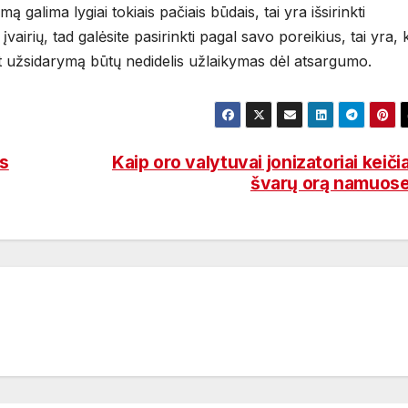
mą galima lygiai tokiais pačiais būdais, tai yra išsirinkti
vairių, tad galėsite pasirinkti pagal savo poreikius, tai yra, 
pat užsidarymą būtų nedidelis užlaikymas dėl atsargumo.
as
Kaip oro valytuvai jonizatoriai keiči
švarų orą namuos