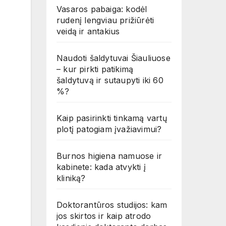
Vasaros pabaiga: kodėl
rudenį lengviau prižiūrėti
veidą ir antakius
Naudoti šaldytuvai Šiauliuose
– kur pirkti patikimą
šaldytuvą ir sutaupyti iki 60
%?
Kaip pasirinkti tinkamą vartų
plotį patogiam įvažiavimui?
Burnos higiena namuose ir
kabinete: kada atvykti į
kliniką?
Doktorantūros studijos: kam
jos skirtos ir kaip atrodo