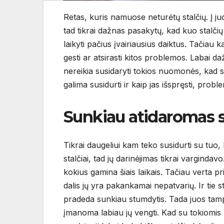
Retas, kuris namuose neturėtų stalčių. Į juo
tad tikrai dažnas pasakytų, kad kuo stalči
laikyti pačius įvairiausius daiktus. Tačiau ka
gesti ar atsirasti kitos problemos. Labai daž
nereikia susidaryti tokios nuomonės, kad 
galima susidurti ir kaip jas išspręsti, probl
Sunkiau atidaromas s
Tikrai daugeliui kam teko susidurti su tuo,
stalčiai, tad jų darinėjimas tikrai vargindavo
kokius gamina šiais laikais. Tačiau verta prip
dalis jų yra pakankamai nepatvarių. Ir tie 
pradeda sunkiau stumdytis. Tada juos tampa
įmanoma labiau jų vengti. Kad su tokiomis