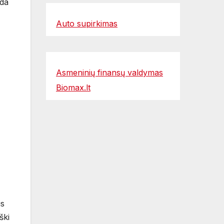
ada
Auto supirkimas
Asmeninių finansų valdymas
Biomax.lt
is
ški