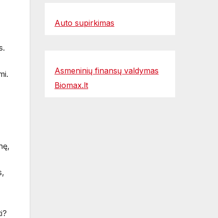
Auto supirkimas
s.
Asmeninių finansų valdymas
mi.
Biomax.lt
nę,
s,
i?