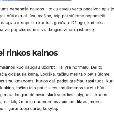
 jums nebeneša naudos – tokiu atveju verta pagalvoti apie j
li būti aktuali jūsų mašina, taip pat siūlome nepamiršti
 daugiau ir superka kur kas greičiau. Džiugu, kad tokia
a vis populiaresnė ir vis daugiau žmonių išbandę
i rinkos kainos
 mašinos kuo daugiau uždirbti. Tai yra normalu. Dėl to
čią didžiausią kainą. Logiška, tačiau mes taip pat siūlome
ms smulkmenoms, kurios gali padėti greičiau rasti tuos, kuri
ik akina, tačiau taip pat ir kitos smulkmenos turėtų būti
 geriau daugiau dėmesio skirti sutarties sąlygoms, kurios
tu, nei kitų žmonių nuomonėms apie tam tikras įmones.
iau ir garantuoja darbų kokybę.