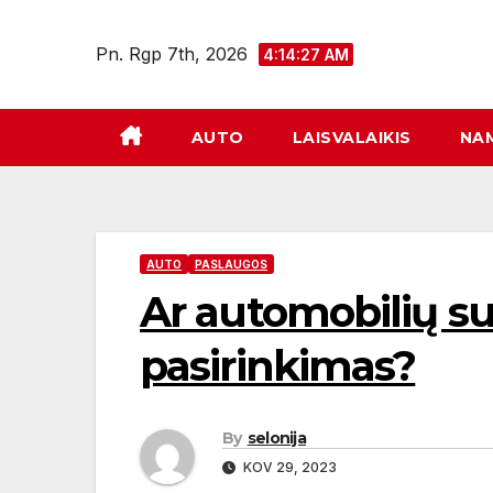
Eiti
prie
Pn. Rgp 7th, 2026
4:14:28 AM
turinio
AUTO
LAISVALAIKIS
NA
AUTO
PASLAUGOS
Ar automobilių su
pasirinkimas?
By
selonija
KOV 29, 2023