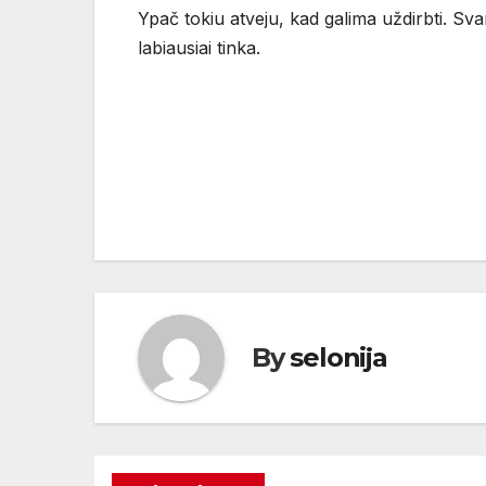
Ypač tokiu atveju, kad galima uždirbti. Sva
labiausiai tinka.
Navigacija
tarp
įrašų
By
selonija