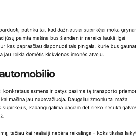
arduoti, patinka tai, kad dažniausiai supirkėjai moka grynai
d jūsų paimta mašina bus šiandien ir nereiks laukti ilgai
kur kas paprasčiau disponuoti tais pinigais, kurie bus gauna
ia jau reikia domėtis kiekvienos įmonės atveju.
 automobilio
 iki konkretaus asmens ir patys pasiima tą transporto priemo
u, kai mašina jau nebevažiuoja. Daugeliui žmonių tai maža
is supirkėjus, kadangi galima pačiam dėl nieko nesukti galvo
ž.
 tačiau kai realiai ji nebėra reikalinga – koks tikslas laikyt