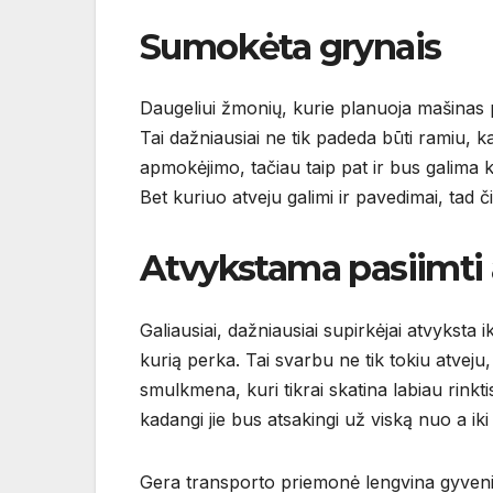
Sumokėta grynais
Daugeliui žmonių, kurie planuoja mašinas p
Tai dažniausiai ne tik padeda būti ramiu, ka
apmokėjimo, tačiau taip pat ir bus galima 
Bet kuriuo atveju galimi ir pavedimai, tad č
Atvykstama pasiimti
Galiausiai, dažniausiai supirkėjai atvyksta
kurią perka. Tai svarbu ne tik tokiu atvej
smulkmena, kuri tikrai skatina labiau rinkt
kadangi jie bus atsakingi už viską nuo a iki 
Gera transporto priemonė lengvina gyvenimą,