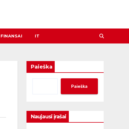
FINANSAI
IT
Paieška
Paieška
Naujausi įrašai