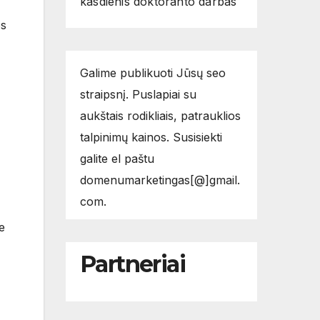
kasdienis doktoranto darbas
os
Galime publikuoti Jūsų seo
straipsnį. Puslapiai su
aukštais rodikliais, patrauklios
talpinimų kainos. Susisiekti
galite el paštu
domenumarketingas[@]gmail.
com.
e
Partneriai