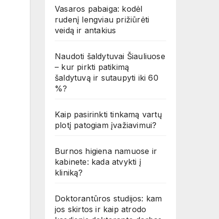
Vasaros pabaiga: kodėl
rudenį lengviau prižiūrėti
veidą ir antakius
Naudoti šaldytuvai Šiauliuose
– kur pirkti patikimą
šaldytuvą ir sutaupyti iki 60
%?
Kaip pasirinkti tinkamą vartų
plotį patogiam įvažiavimui?
Burnos higiena namuose ir
kabinete: kada atvykti į
kliniką?
Doktorantūros studijos: kam
jos skirtos ir kaip atrodo