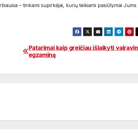
rbiausia – tinkami supirkėjai, kurių teikiami pasiūlymai Jums
Patarimai kaip greičiau išlaikyti vairavi
egzaminą