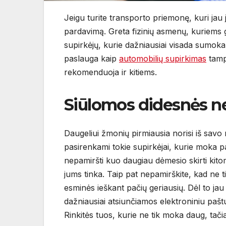
Jeigu turite transporto priemonę, kuri jau
pardavimą. Greta fizinių asmenų, kuriems ga
supirkėjų, kurie dažniausiai visada sumoka
paslauga kaip
automobilių supirkimas
tamp
rekomenduoja ir kitiems.
Siūlomos didesnės ne
Daugeliui žmonių pirmiausia norisi iš savo
pasirenkami tokie supirkėjai, kurie moka pa
nepamiršti kuo daugiau dėmesio skirti kito
jums tinka. Taip pat nepamirškite, kad ne t
esminės ieškant pačių geriausių. Dėl to jau
dažniausiai atsiunčiamos elektroniniu paš
Rinkitės tuos, kurie ne tik moka daug, tač