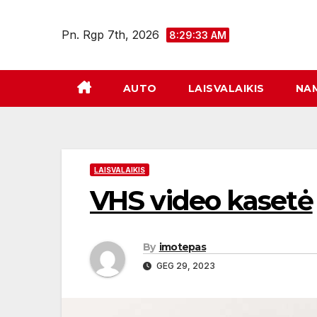
Eiti
prie
Pn. Rgp 7th, 2026
8:29:34 AM
turinio
AUTO
LAISVALAIKIS
NA
LAISVALAIKIS
VHS video kasetė
By
imotepas
GEG 29, 2023