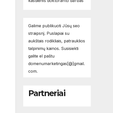
kasdienis doktoranto darbas
Galime publikuoti Jūsų seo
straipsnį. Puslapiai su
aukštais rodikliais, patrauklios
talpinimų kainos. Susisiekti
galite el paštu
domenumarketingas[@]gmail.
com.
Partneriai