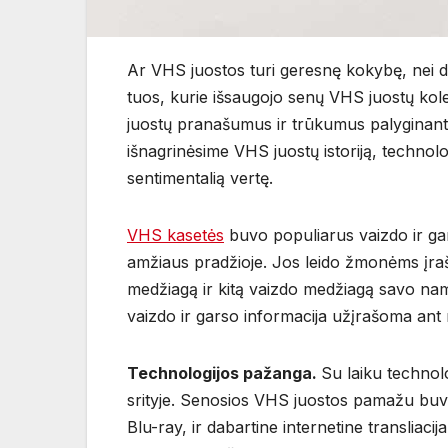
Ar VHS juostos turi geresnę kokybę, nei d
tuos, kurie išsaugojo senų VHS juostų kolek
juostų pranašumus ir trūkumus palyginant 
išnagrinėsime VHS juostų istoriją, techno
sentimentalią vertę.
VHS kasetės
buvo populiarus vaizdo ir ga
amžiaus pradžioje. Jos leido žmonėms įrašyt
medžiagą ir kitą vaizdo medžiagą savo nam
vaizdo ir garso informacija užįrašoma ant 
Technologijos pažanga.
Su laiku technolo
srityje. Senosios VHS juostos pamažu buv
Blu-ray, ir dabartine internetine transliacij