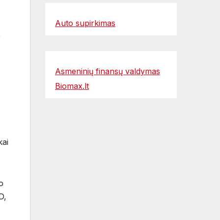
Auto supirkimas
č
Asmeninių finansų valdymas
Biomax.lt
kai
o
D,