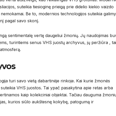
iacijos, suteikia tiesioginę prieigą prie didelio kiekio vaizdo
t nemokamai. Be to, modernios technologijos suteikia galim
rinį pagal savo skonį.
tingą sentimentalę vertę daugeliui žmonių. Jų naudojimas bu
s, turintiems senus VHS juostų archyvus, jų peržiūra , ta
 atmosferą.
yvos
gija turi savo vietą dabartinėje rinkoje. Kai kurie žmonės
ą suteikia VHS juostos. Tai ypač pasakytina apie retas arba
i vertinamos kaip kolekciniai objektai. Tačiau dauguma žmoni
jas, kurios siūlo aukštesnę kokybę, patogumą ir