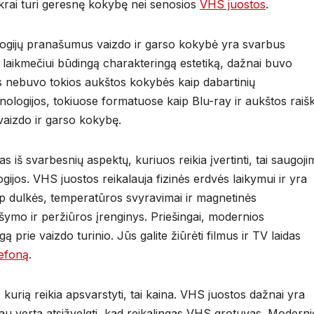
tikrai turi geresnę kokybę nei senosios
VHS juostos
.
ologijų pranašumus vaizdo ir garso kokybė yra svarbus
 laikmečiui būdingą charakteringą estetiką, dažnai buvo
as nebuvo tokios aukštos kokybės kaip dabartinių
nologijos, tokiuose formatuose kaip Blu-ray ir aukštos raiš
 vaizdo ir garso kokybę.
as iš svarbesnių aspektų, kuriuos reikia įvertinti, tai saugoj
ijos. VHS juostos reikalauja fizinės erdvės laikymui ir yra
ip dulkės, temperatūros svyravimai ir magnetinės
ašymo ir peržiūros įrenginys. Priešingai, modernios
ą prie vaizdo turinio. Jūs galite žiūrėti filmus ir TV laidas
lefoną
.
 kurią reikia apsvarstyti, tai kaina. VHS juostos dažnai yra
au verta atsižvelgti, kad reikalingas VHS grotuvas. Moderni