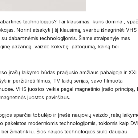
abartinės technologijos? Tai klausimas, kuris domina , ypa
cijas. Norint atsakyti į šį klausimą, svarbu išnagrinėti VHS
su dabartinėmis technologijomis. Šiame straipsnyje mes
loginę pažangą, vaizdo kokybę, patogumą, kainą bei
rso įrašų laikymo būdas praėjusio amžiaus pabaigoje ir XXI
i ir peržiūrėti filmus, TV laidų serijas, savo filmuota
uose. VHS juostos veikia pagal magnetinio įrašo principą, 
magnetinės juostos paviršiaus.
gijos sparčiai tobulėjo ir įnešė naujovių vaizdo įrašų laikym
o pakeistos moderniomis technologijomis, tokiomis kaip DV
a bei žiniatinkliu. Šios naujos technologijos siūlo daugiau