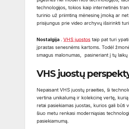
technologijos, tokios kaip internetinės transl
turinio už priimtiną mėnesinę įmoką ar ne
prisijungus prie video archyvų išsirinkti tu
Nostalgija
.
VHS juostos
taip pat turi ypa
įprastas senesnėms kartoms. Todėl žmonėm
smagus malonumas, pasineriant į tų laikų
VHS juostų perspekt
Nepaisant VHS juostų praeities, ši technolo
vertina unikalumą ir kolekcinę vertę, kuri
retai pasiekiamas juostas, kurios gali būt
šiuo metu renkasi moderniąsias technologi
pasiekiamumą.