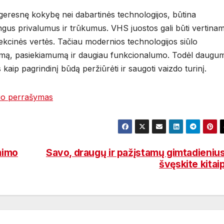
 geresnę kokybę nei dabartinės technologijos, būtina
rtingus privalumus ir trūkumus. VHS juostos gali būti vertina
olekcinės vertės. Tačiau modernios technologijos siūlo
mą, pasiekiamumą ir daugiau funkcionalumo. Todėl daugu
aip pagrindinį būdą peržiūrėti ir saugoti vaizdo turinį.
io perrašymas
mimo
Savo, draugų ir pažįstamų gimtadieniu
švęskite kitai