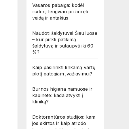
Vasaros pabaiga: kodėl
rudenį lengviau prižiūrėti
veidą ir antakius
Naudoti šaldytuvai Šiauliuose
– kur pirkti patikimą
šaldytuvą ir sutaupyti iki 60
%?
Kaip pasirinkti tinkamą vartų
plotį patogiam įvažiavimui?
Burnos higiena namuose ir
kabinete: kada atvykti į
kliniką?
Doktorantūros studijos: kam
jos skirtos ir kaip atrodo