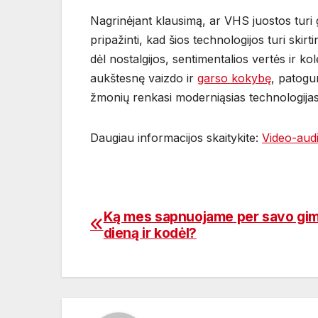
Nagrinėjant klausimą, ar VHS juostos turi
pripažinti, kad šios technologijos turi ski
dėl nostalgijos, sentimentalios vertės ir k
aukštesnę vaizdo ir
garso kokybę
, patogu
žmonių renkasi moderniąsias technologijas k
Daugiau informacijos skaitykite:
Video-aud
Ką mes sapnuojame per savo gi
Navigacija
dieną ir kodėl?
tarp
įrašų