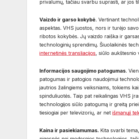
privalumų, tačiau svarbu suprasti, ar jos 
Vaizdo ir garso kokybė
. Vertinant techn
aspektas. VHS juostos, nors ir turėjo savo
ribotos kokybės. Jų vaizdo raiška ir gars
technologinių sprendimų. Šiuolaikinės tech
internetinės transliacijos
, siūlo aukštesnio
Informacijos saugojimo patogumas
. Vien
patogumas ir patogios naudojimui technolog
jautrios žalingiems veiksniams, tokiems ka
spinduliuotės. Taip pat reikalingas VHS įr
technologijos siūlo patogumą ir greitą prieig
tiesiogiai per televizorių, ar net
išmanųjį te
Kaina ir pasiekiamumas.
Kita svarbi tema,
pigesnės nei modernios technologijos, tači