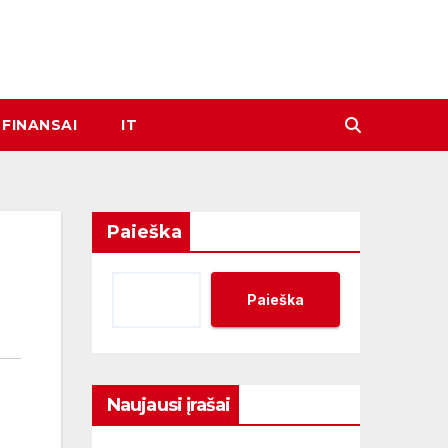
FINANSAI
IT
Paieška
Paieška
Naujausi įrašai