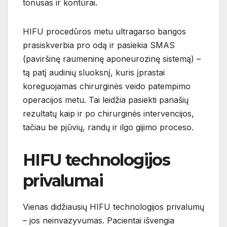
tonusas ir kontūrai.
HIFU procedūros metu ultragarso bangos
prasiskverbia pro odą ir pasiekia SMAS
(paviršinę raumeninę aponeurozinę sistemą) –
tą patį audinių sluoksnį, kuris įprastai
koreguojamas chirurginės veido patempimo
operacijos metu. Tai leidžia pasiekti panašių
rezultatų kaip ir po chirurginės intervencijos,
tačiau be pjūvių, randų ir ilgo gijimo proceso.
HIFU technologijos
privalumai
Vienas didžiausių HIFU technologijos privalumų
– jos neinvazyvumas. Pacientai išvengia