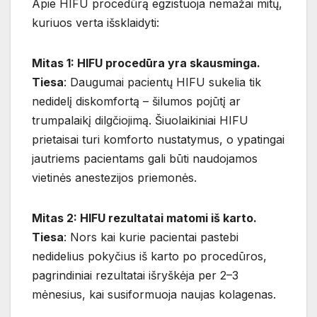
Apie HIFU procedūrą egzistuoja nemažai mitų,
kuriuos verta išsklaidyti:
Mitas 1: HIFU procedūra yra skausminga.
Tiesa
: Daugumai pacientų HIFU sukelia tik
nedidelį diskomfortą – šilumos pojūtį ar
trumpalaikį dilgčiojimą. Šiuolaikiniai HIFU
prietaisai turi komforto nustatymus, o ypatingai
jautriems pacientams gali būti naudojamos
vietinės anestezijos priemonės.
Mitas 2: HIFU rezultatai matomi iš karto.
Tiesa
: Nors kai kurie pacientai pastebi
nedidelius pokyčius iš karto po procedūros,
pagrindiniai rezultatai išryškėja per 2–3
mėnesius, kai susiformuoja naujas kolagenas.