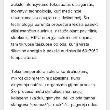
aukšto intensyvumo fokusuotas ultragarsas,
inovatyvi technologija, kuri medicinoje
naudojama jau daugiau nei dešimtmetį. Šia
technologija paremta procedūra leidžia pasiekti
giliai esančius audinius, nesužalojant paviršinių
sluoksnių. HIFU energija sukoncentruojama
tam tikruose taškuose po oda, kur ji virsta
šilumine energija ir pakelia audinius iki 60-70°C
temperatūros.
Tokia temperatūra sukelia kontroliuojamą
mikroskopinį terminį pažeidimą, kuris
aktyvuoja natūralų organizmo gijimo procesą.
Šio proceso metu stimuliuojama naujų
kolageno skaidulų gamyba, dėl ko oda tampa
stangresnė, sumažėja raukšlės, pagerėja odos