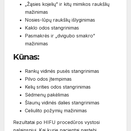
„Žąsies kojelių” ir kitų mimikos raukšlių
mažinimas
Nosies-lūpų raukšlių išlyginimas
Kaklo odos stangrinimas
Pasmakrės ir „dvigubo smakro”
mažinimas
Kūnas:
Rankų vidinės pusės stangrinimas
Pilvo odos įtempimas
Kelių srities odos stangrinimas
Sėdmenų pakėlimas
Šlaunų vidinės dalies stangrinimas
Celiulito požymių mažinimas
Rezultatai po HIFU procedūros vystosi
palaipsniui. Kai kurie pacientai pastebi