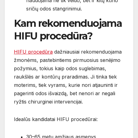
naudojama ne tik veido, bet ir kitų kūno
sričių odos stangrinimui.
Kam rekomenduojama
HIFU procedūra?
HIFU procedūra
dažniausiai rekomenduojama
žmonėms, pastebintiems pirmuosius senėjimo
požymius, tokius kaip odos suglebimas,
raukšlės ar kontūrų praradimas. Ji tinka tiek
moterims, tiek vyrams, kurie nori atjauninti ir
pagerinti odos išvaizdą, bet nenori ar negali
ryžtis chirurginei intervencijai.
Idealūs kandidatai HIFU procedūrai:
30–65 metų amžiaus asmenys