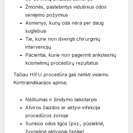
Žmonės, pastebintys vidutinius odos
senėjimo požymius
Asmenys, kurių oda nėra per daug
suglebusi
Tie, kurie nori išvengti chirurginių
intervencijų
Pacientai, kurie nori pagerinti ankstesnių
kosmetinių procedūrų rezultatus
Tačiau HIFU procedūra gali netikti visiems.
Kontraindikacijos apima:
Nėštumas ir žindymo laikotarpis
Atviros žaizdos ar aktyvi infekcija
procedūros zonoje
Sunkios odos ligos (pvz., pūslelinė,
žvynelinė aktyvioje fazėje)