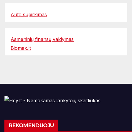
Auto supirkimas
Asmeninių finansų valdymas
Biomax.lt
REKOMENDUOJU