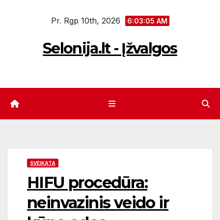
Eiti
Pr. Rgp 10th, 2026
prie
6:03:06 AM
turinio
Selonija.lt - Įžvalgos
SVEIKATA
HIFU procedūra:
neinvazinis veido ir