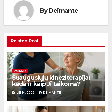
By
Deimante
Related Post
SVEIKATA
Suaugusiųjų kineziterapija:
kada ir kaip Ji taikoma?
LIE 14, 2026
DEIMANTE