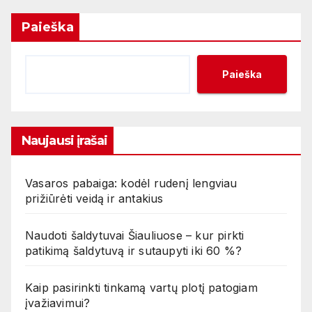
Paieška
Paieška
Naujausi įrašai
Vasaros pabaiga: kodėl rudenį lengviau
prižiūrėti veidą ir antakius
Naudoti šaldytuvai Šiauliuose – kur pirkti
patikimą šaldytuvą ir sutaupyti iki 60 %?
Kaip pasirinkti tinkamą vartų plotį patogiam
įvažiavimui?