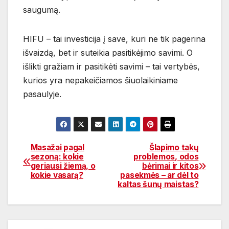
saugumą.
HIFU – tai investicija į save, kuri ne tik pagerina
išvaizdą, bet ir suteikia pasitikėjimo savimi. O
išlikti gražiam ir pasitikėti savimi – tai vertybės,
kurios yra nepakeičiamos šiuolaikiniame
pasaulyje.
Masažai pagal
Šlapimo takų
Navigacija
sezoną: kokie
problemos, odos
geriausi žiemą, o
bėrimai ir kitos
tarp
kokie vasarą?
pasekmės – ar dėl to
kaltas šunų maistas?
įrašų