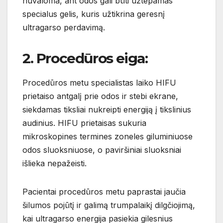
nuvaloma, ant odos gali būti užtepamas
specialus gelis, kuris užtikrina geresnį
ultragarso perdavimą.
2. Procedūros eiga:
Procedūros metu specialistas laiko HIFU
prietaiso antgalį prie odos ir stebi ekrane,
siekdamas tiksliai nukreipti energiją į tikslinius
audinius. HIFU prietaisas sukuria
mikroskopines termines zoneles giluminiuose
odos sluoksniuose, o paviršiniai sluoksniai
išlieka nepažeisti.
Pacientai procedūros metu paprastai jaučia
šilumos pojūtį ir galimą trumpalaikį dilgčiojimą,
kai ultragarso energija pasiekia gilesnius