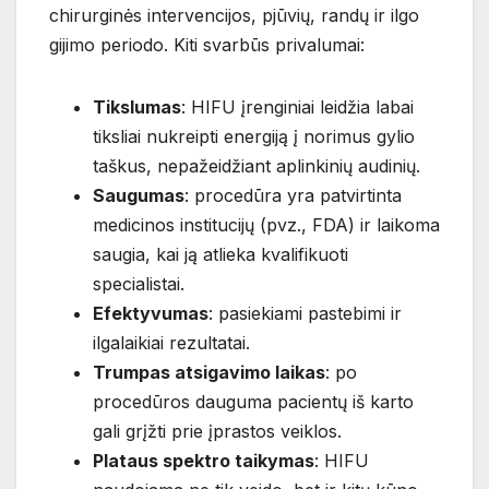
chirurginės intervencijos, pjūvių, randų ir ilgo
gijimo periodo. Kiti svarbūs privalumai:
Tikslumas
: HIFU įrenginiai leidžia labai
tiksliai nukreipti energiją į norimus gylio
taškus, nepažeidžiant aplinkinių audinių.
Saugumas
: procedūra yra patvirtinta
medicinos institucijų (pvz., FDA) ir laikoma
saugia, kai ją atlieka kvalifikuoti
specialistai.
Efektyvumas
: pasiekiami pastebimi ir
ilgalaikiai rezultatai.
Trumpas atsigavimo laikas
: po
procedūros dauguma pacientų iš karto
gali grįžti prie įprastos veiklos.
Plataus spektro taikymas
: HIFU