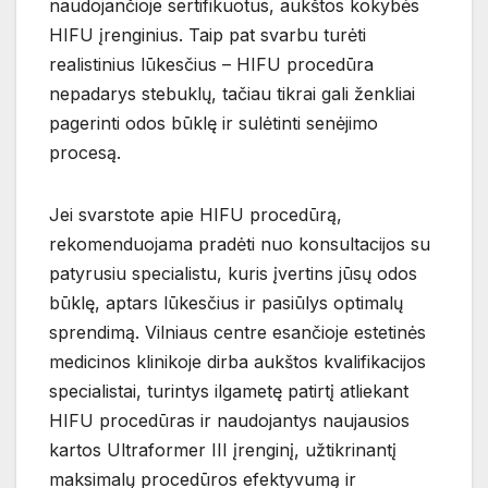
naudojančioje sertifikuotus, aukštos kokybės
HIFU įrenginius. Taip pat svarbu turėti
realistinius lūkesčius – HIFU procedūra
nepadarys stebuklų, tačiau tikrai gali ženkliai
pagerinti odos būklę ir sulėtinti senėjimo
procesą.
Jei svarstote apie HIFU procedūrą,
rekomenduojama pradėti nuo konsultacijos su
patyrusiu specialistu, kuris įvertins jūsų odos
būklę, aptars lūkesčius ir pasiūlys optimalų
sprendimą. Vilniaus centre esančioje estetinės
medicinos klinikoje dirba aukštos kvalifikacijos
specialistai, turintys ilgametę patirtį atliekant
HIFU procedūras ir naudojantys naujausios
kartos Ultraformer III įrenginį, užtikrinantį
maksimalų procedūros efektyvumą ir