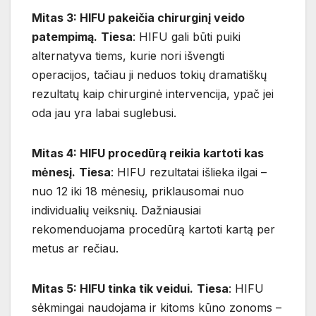
Mitas 3: HIFU pakeičia chirurginį veido
patempimą.
Tiesa
: HIFU gali būti puiki
alternatyva tiems, kurie nori išvengti
operacijos, tačiau ji neduos tokių dramatiškų
rezultatų kaip chirurginė intervencija, ypač jei
oda jau yra labai suglebusi.
Mitas 4: HIFU procedūrą reikia kartoti kas
mėnesį.
Tiesa
: HIFU rezultatai išlieka ilgai –
nuo 12 iki 18 mėnesių, priklausomai nuo
individualių veiksnių. Dažniausiai
rekomenduojama procedūrą kartoti kartą per
metus ar rečiau.
Mitas 5: HIFU tinka tik veidui.
Tiesa
: HIFU
sėkmingai naudojama ir kitoms kūno zonoms –