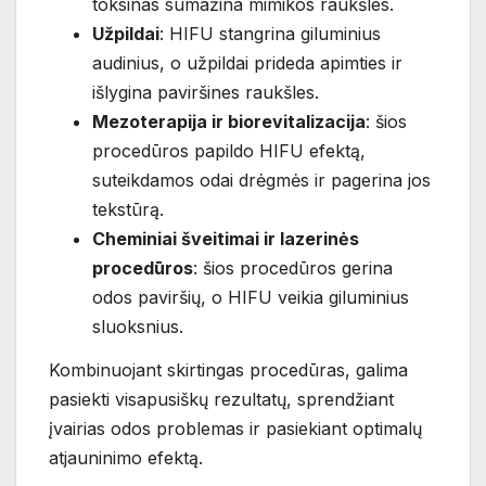
toksinas sumažina mimikos raukšles.
Užpildai
: HIFU stangrina giluminius
audinius, o užpildai prideda apimties ir
išlygina paviršines raukšles.
Mezoterapija ir biorevitalizacija
: šios
procedūros papildo HIFU efektą,
suteikdamos odai drėgmės ir pagerina jos
tekstūrą.
Cheminiai šveitimai ir lazerinės
procedūros
: šios procedūros gerina
odos paviršių, o HIFU veikia giluminius
sluoksnius.
Kombinuojant skirtingas procedūras, galima
pasiekti visapusiškų rezultatų, sprendžiant
įvairias odos problemas ir pasiekiant optimalų
atjauninimo efektą.