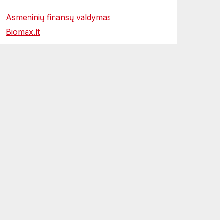
Asmeninių finansų valdymas
Biomax.lt