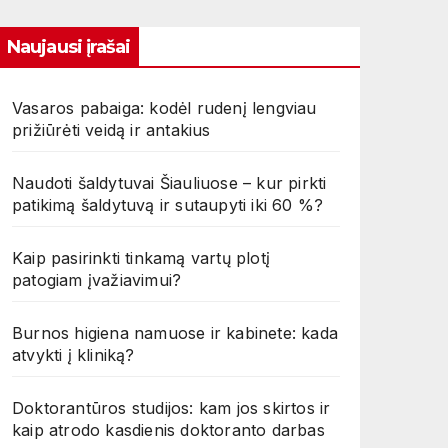
Naujausi įrašai
Vasaros pabaiga: kodėl rudenį lengviau
prižiūrėti veidą ir antakius
Naudoti šaldytuvai Šiauliuose – kur pirkti
patikimą šaldytuvą ir sutaupyti iki 60 %?
Kaip pasirinkti tinkamą vartų plotį
patogiam įvažiavimui?
Burnos higiena namuose ir kabinete: kada
atvykti į kliniką?
Doktorantūros studijos: kam jos skirtos ir
kaip atrodo kasdienis doktoranto darbas