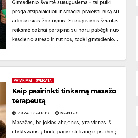
Gimtadienio šventė suaugusiems – tai puiki
proga atsipalaiduoti ir smagiai praleisti laiką su
artimiausiais žmonėmis. Suaugusiems šventės
reikšmė dažnai persipina su noru pabėgti nuo
kasdienio streso ir rutinos, todėl gimtadienio…
PATARIMAI
SVEIKATA
Kaip pasirinkti tinkamą masažo
terapeutą
2024 1 SAUSIO
MANTAS
Masažas, be jokios abejonės, yra vienas iš
efektyviausių būdų pagerinti fizinę ir psichinę