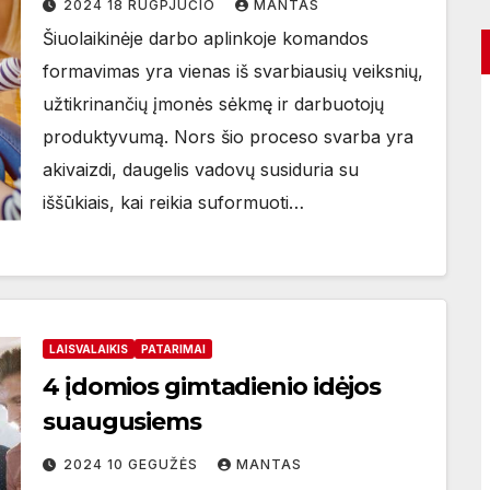
2024 18 RUGPJŪČIO
MANTAS
Šiuolaikinėje darbo aplinkoje komandos
formavimas yra vienas iš svarbiausių veiksnių,
užtikrinančių įmonės sėkmę ir darbuotojų
produktyvumą. Nors šio proceso svarba yra
akivaizdi, daugelis vadovų susiduria su
iššūkiais, kai reikia suformuoti…
LAISVALAIKIS
PATARIMAI
4 įdomios gimtadienio idėjos
suaugusiems
2024 10 GEGUŽĖS
MANTAS