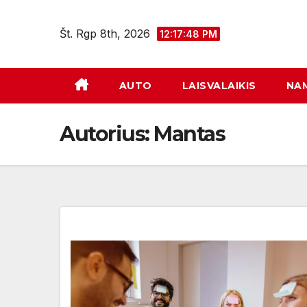
Eiti
prie
Št. Rgp 8th, 2026
12:17:48 PM
turinio
AUTO
LAISVALAIKIS
NA
Autorius:
Mantas