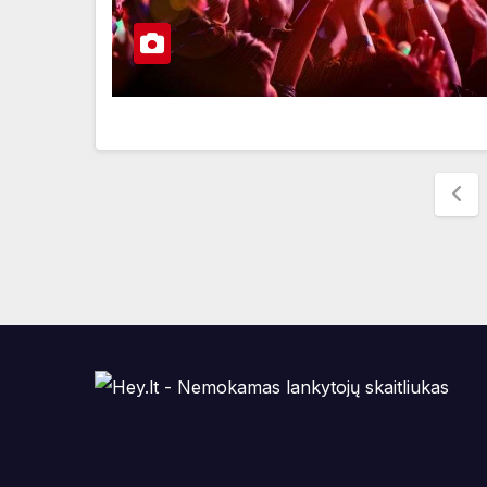
Įra
pus