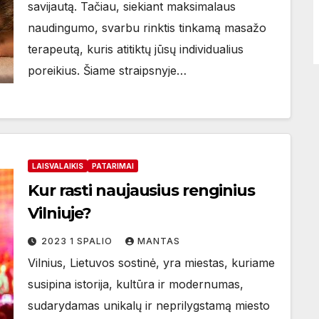
savijautą. Tačiau, siekiant maksimalaus
naudingumo, svarbu rinktis tinkamą masažo
terapeutą, kuris atitiktų jūsų individualius
poreikius. Šiame straipsnyje…
LAISVALAIKIS
PATARIMAI
Kur rasti naujausius renginius
Vilniuje?
2023 1 SPALIO
MANTAS
Vilnius, Lietuvos sostinė, yra miestas, kuriame
susipina istorija, kultūra ir modernumas,
sudarydamas unikalų ir neprilygstamą miesto