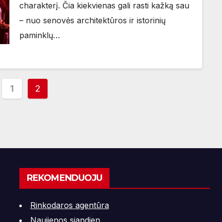
charakterį. Čia kiekvienas gali rasti kažką sau
– nuo senovės architektūros ir istorinių
paminklų…
šų
1
2
lapiavimas
REKOMENDUOJU
Rinkodaros agentūra
Naujienos siandien